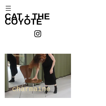
CAT +
THE
COYOTE
charmaine
charmaine